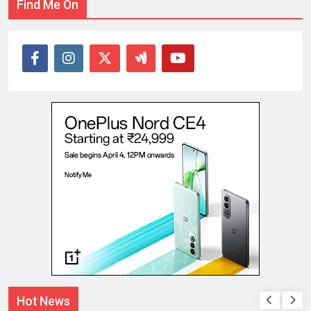
Find Me On
Hot News