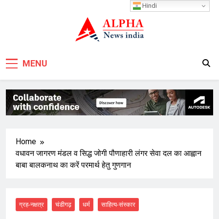
Skip
Hindi
to
content
MENU
Home
वधावन जागरण मंडल व सिद्ध जोगी पौणाहारी लंगर सेवा दल का आह्वान
बाबा बालकनाथ का करें परमार्थ हेतु गुणगान
ग्रह-नक्षत्र
चंडीगढ़
धर्म
साहित्य-संस्कार