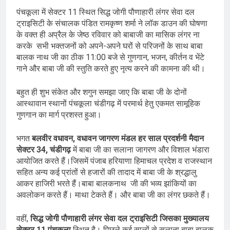
पंचकूला में सेक्टर 11 स्थित सिद्ध जोगी पौणाहारी लंगर सेवा दल
ट्राइसिटी के संचालक पंडित रामकृष्ण शर्मा ने लॉक डाउन की घोषणा
के वक्त ही अप्रैल के जेष्ठ रविवार को बाबाजी का मासिक लंगर ना
करके सभी भक्तजनों को अपने-अपने घरों से परिजनों के साथ बाबा
बालक नाथ जी का ठीक 11:00 बजे से गुणगान, भजन, कीर्तन व भेंटे
गाने और बाबा जी की स्तुति करते हुए नृत्य करने की कामना की थी।
बहुत ही शुभ संकेत और शगुन समझा जाए कि बाबा जी के दोनों
आस्थावान स्थानों पंचकूला चंडीगढ़ में परमार्थ हेतु एकमत सामूहिक
गुणगान का मार्ग प्रशस्त हुआ।
भगत
बलवीर वधावन, वधावन जागरण मंडल हर साल प्रदर्शनी मैदान
सेक्टर 34, चंडीगढ़
में बाबा जी का सलाना जागरण और विशाल भंडारा
आयोजित करते हैं।जिसमें पंजाब हरियाणा हिमाचल प्रदेश व राजस्थान
सहित अन्य कई प्रांतों से हजारों की तादाद में बाबा जी के श्रद्धालु
आकर हाजिरी भरते हैं।बाबा बालकनाथ जी की भव्य झांकियों का
अवलोकन करते हैं। माथा टेकते हैं। और बाबा जी का लंगर छकते हैं।
वहीं,
सिद्ध जोगी पौणाहारी लंगर सेवा दल ट्राइसिटी जिसका मुख्यालय
सेक्टर 11 पंचकूला
स्थित है। पिछले कई सालों से सलाना बाबा बालक