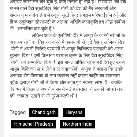
अदायरे सम्मानित कर चुके हैं, कोई गिनती ही नहीं है ! मीरीपीरी को रब्ब
मानने वाले वैद्य सुखजिंदर सिंह योगी को देश की गैर सरकारी और
समाज व् मानवीय सेवा में अक्षुण जुटी हिन्द संग्राम परिषद [रजि ० ] और
हिन्द एजुकेशन सोसायटी के अलावा अदिति कलाकृति हब ऑफ़ हॉबीज
भी सम्मानित कर चुके हैं !
लेकिन आज के एलोपैथी दौर में आयुष के जरिये मरीजों के
असाध्य रोगों का निवारण करने में कामयाबी से जुटे वैद्य सुखजिंदर सिंह
योगी ने अपनी निरंतर प्रयासों से आयुष चिकित्सा प्रणाली को अलग
मुकाम दिया ! इसी विलक्षण प्रयास क्रम के लिए वैद्य सुखजिंदर सिंह
योगी को सम्मानित किया ! इस बाबत अधिक जानकारी देते हुए उनसे
आयुष चिकित्सा लाभ लेने वाल समाजसेवी आमुक ने बताया कि उनके
असाध्य रोग जिसका वो नाम उल्लेख नहीं करना चाहेंगे का सफलता
पूर्वक इलाज योगी जी ने किया और आज पूर्ण स्वस्थ लाभ हैं ! जबकि
देश भर में विख्यात स्थानीय सबसे बड़े हस्पताल ने उनको जांचने तक
की जेहमत उठाने से भी गुरेज बरती थी !
Tagged:
Chandigarh
Haryana
Himachal Pradesh
Northern india