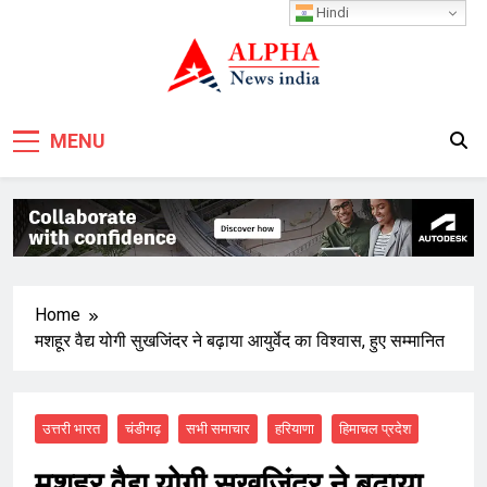
Skip
Hindi
to
content
MENU
Home
मशहूर वैद्य योगी सुखजिंदर ने बढ़ाया आयुर्वेद का विश्वास, हुए सम्मानित
उत्तरी भारत
चंडीगढ़
सभी समाचार
हरियाणा
हिमाचल प्रदेश
मशहूर वैद्य योगी सुखजिंदर ने बढ़ाया