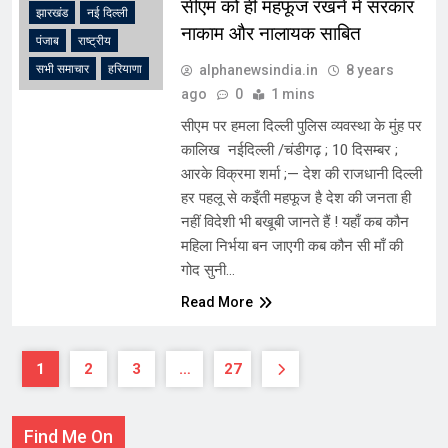
सीएम को ही महफूज रखने में सरकार
झारखंड
नई दिल्ली
नाकाम और नालायक साबित
पंजाब
राष्ट्रीय
alphanewsindia.in
8 years
सभी समाचार
हरियाणा
ago
0
1 mins
सीएम पर हमला दिल्ली पुलिस व्यवस्था के मुंह पर
कालिख नईदिल्ली /चंडीगढ़ ; 10 दिसम्बर ;
आरके विक्रमा शर्मा ;— देश की राजधानी दिल्ली
हर पहलू से कइँती महफूज है देश की जनता ही
नहीं विदेशी भी बखूबी जानते हैं ! यहाँ कब कौन
महिला निर्भया बन जाएगी कब कौन सी माँ की
गोद सुनी…
Read More
1
2
3
…
27
Find Me On