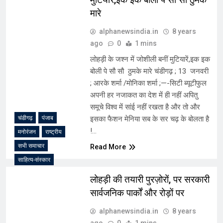
मारे
alphanewsindia.in
8 years
ago
0
1 mins
लोहड़ी के जश्न में जोशीली बनीं मुटियारें,इक इक
बोली पे सौ सौ ठुमके मारे चंडीगढ़ ; 13 जनवरी
; आरके शर्मा /मोनिका शर्मा ;—-सिटी ब्यूटीफुल
अपनी हर नजाकत का देश में ही नहीं अपितु
समूचे विश्व में सांई नहीं रखता है और तो और
चंडीगढ़
पंजाब
इसका फैशन मेनिया सब के सर चढ़ के बोलता है
!…
मनोरंजन
राष्ट्रीय
सभी समाचार
Read More
साहित्य-संस्कार
लोहड़ी की तयारी पुरज़ोरों, पर सरकारी
सार्वजनिक पार्कों और रोड़ों पर
alphanewsindia.in
8 years
ago
0
1 mins