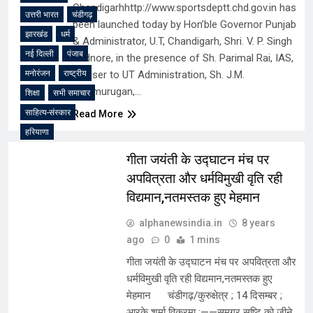
Chandigarhhttp://www.sportsdeptt.chd.gov.in has
उत्तरी भारत
चंडीगढ़
been launched today by Hon’ble Governor Punjab
झारखंड
धर्म
& Administrator, U.T, Chandigarh, Shri. V. P. Singh
नई दिल्ली
पंजाब
Badnore, in the presence of Sh. Parimal Rai, IAS,
मनोरंजन
राष्ट्रीय
Adviser to UT Administration, Sh. J.M.
Balamurugan,…
शिक्षा
सभी समाचार
साहित्य-संस्कार
Read More
हरियाणा
गीता जयंती के उद्घाटन मंच पर
अपवित्रता और धर्मविमुखी वृति रही
विद्यमान,नतमस्तक हुए मेहमान
alphanewsindia.in
8 years
ago
0
1 mins
गीता जयंती के उद्घाटन मंच पर अपवित्रता और
धर्मविमुखी वृति रही विद्यमान,नतमस्तक हुए
मेहमान चंडीगढ़/कुरुक्षेत्र ; 14 दिसम्बर ;
आरके शर्मा विक्रमा ;——समग्र सृष्टि को जीने