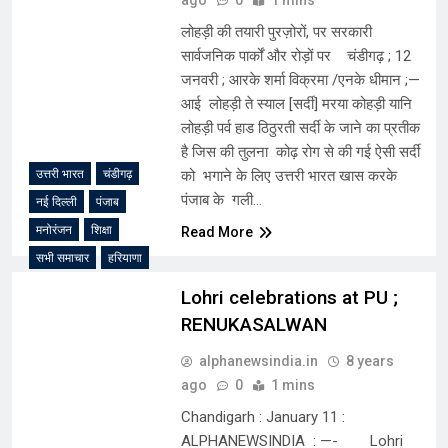
लोहड़ी की तयारी पुरज़ोरों, पर सरकारी
सार्वजनिक पार्कों और रोड़ों पर चंडीगढ़ ; 12
जनवरी ; आरके शर्मा विक्रमा /एनके धीमान ;—
आई लोहड़ी ते स्याल [सर्दी] मरया कोहड़ी यानि
लोहड़ी पर्व हाड ठिठुरती सर्दी के जाने का प्रतीक
है जिस की तुलना कोढ़ रोग से की गई ऐसी सर्दी
उत्तरी भारत
चंडीगढ़
को भगाने के लिए उत्तरी भारत खास करके
पंजाब के गली…
नई दिल्ली
पंजाब
मनोरंजन
शिक्षा
Read More
सभी समाचार
हरियाणा
Lohri celebrations at PU ;
RENUKASALWAN
alphanewsindia.in
8 years
ago
0
1 mins
Chandigarh : January 11 :
ALPHANEWSINDIA : —- Lohri