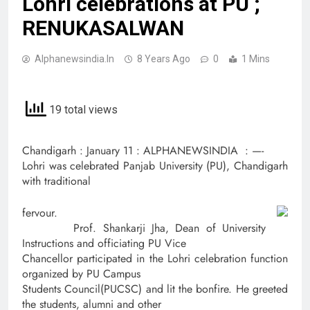
Lohri celebrations at PU ;
RENUKASALWAN
Alphanewsindia.in
8 Years Ago
0
1 Mins
19 total views
Chandigarh : January 11 : ALPHANEWSINDIA : —-
Lohri was celebrated Panjab University (PU), Chandigarh
with traditional
fervour.
Prof. Shankarji Jha, Dean of University
Instructions and officiating PU Vice
Chancellor participated in the Lohri celebration function
organized by PU Campus
Students Council(PUCSC) and lit the bonfire. He greeted
the students, alumni and other