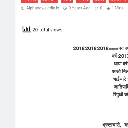
Alphanewsindia.in
9 Years Ago
0
1 Mins
20 total views
201820182018===नव वर्ष
वर्ष 201
आया वर्
आओ मिलक
भाईचारे 
जातिपा
रिपुओं 
भ्रष्टाचारी, ब