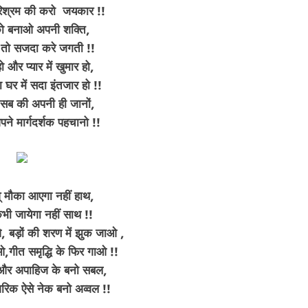
परिश्रम की करो जयकार !!
को बनाओ अपनी शक्ति,
 तो सजदा करे जगती !!
 हो और प्यार में खुमार हो,
ा घर में सदा इंतजार हो !!
BREAKING NEWS
चंडीगढ़
ी सब की अपनी ही जानों,
ी अपने मार्गदर्शक पहचानो !!
पौधे लगाने के लिए नगर निगम ने वर्षों पुराने 700
पेड़ों का ही कर दिया दर्दनाक क़त्ल
10 hours ago
् मौका आएगा नहीं हाथ,
कभी जायेगा नहीं साथ !!
, बड़ों की शरण में झुक जाओ ,
ाओ,गीत समृद्धि के फिर गाओ !!
धन और अपाहिज के बनो सबल,
गरिक ऐसे नेक बनो अव्वल !!