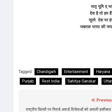
मातृ भूमि व् 
देश है तो हम है
सुरमे देश पर ह
जबतक भारत की जयक
Tagged:
Chandigarh
Entertainment
Haryana
Punjab
Rest India
Sahitya-Sanskar
Utta
Previou
Post
navigation
राष्ट्रीय दिवसों पर रिवार्ड अवार्ड विजेताओं को असली हकीकत 