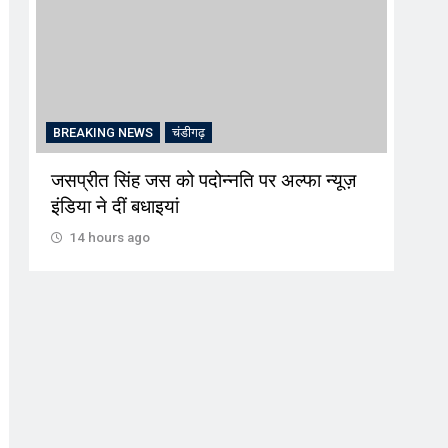
BREAKING NEWS
चंडीगढ़
CRI
जसप्रीत सिंह जस को पदोन्नति पर अल्फा न्यूज़
‘प्रव
इंडिया ने दीं बधाइयां
जरिए
लालच
14 hours ago
14