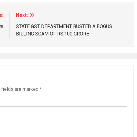
s:
Next:
या
STATE GST DEPARTMENT BUSTED A BOGUS
BILLING SCAM OF RS.100 CRORE
BREAKING NEWS
चंडीगढ़
पौधे लगाने के लिए नगर निगम ने वर्षों पुराने 700
पेड़ों का ही कर दिया दर्दनाक क़त्ल
18 hours ago
 fields are marked
*