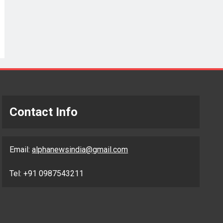
Contact Info
Email:
alphanewsindia@gmail.com
Tel: +91 0987543211