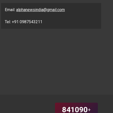
Email:
alphanewsindia@gmail.com
Tel: +91 0987543211
841090
+