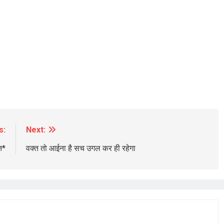
BREAKING NEWS
चंडीगढ़
पौधे लगाने के लिए नगर निगम ने वर्षों पुराने 700
पेड़ों का ही कर दिया दर्दनाक क़त्ल
1 week ago
s:
Next:
न*
वक्त तो आईना है सच उगल कर ही रहेगा