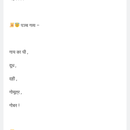
पञ्च गव्य –
गाय का घी ,
दूध ,
दही ,
गोमूत्र ,
गोबर !