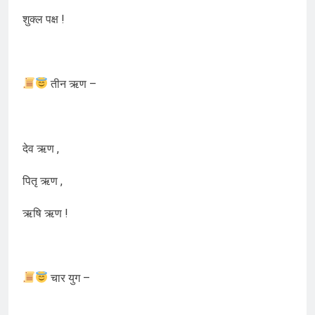
शुक्ल पक्ष !
तीन ऋण –
देव ऋण ,
पितृ ऋण ,
ऋषि ऋण !
चार युग –