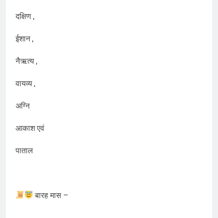
दक्षिण ,
ईशान ,
नैऋत्य ,
वायव्य ,
अग्नि
आकाश एवं
पाताल
बारह मास –