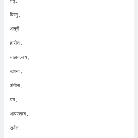
मनु ,
विष्णु ,
अत्री ,
हारीत ,
याज्ञवल्क्य ,
उशना ,
अंगीरा ,
यम ,
आपस्तम्ब ,
सर्वत ,