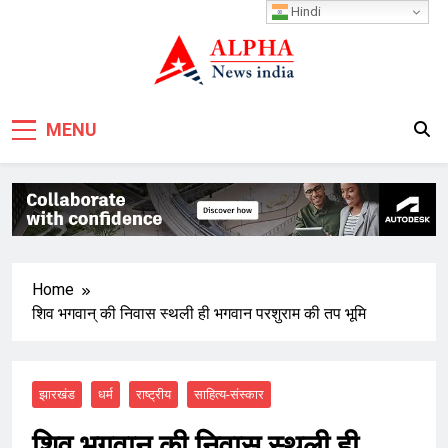
Skip
Hindi
to
content
MENU
Home
शिव भगवान् की निवास स्थली ही भगवान परशुराम की तप भूमि
झारखंड
धर्म
राष्ट्रीय
साहित्य-संस्कार
शिव भगवान् की निवास स्थली ही