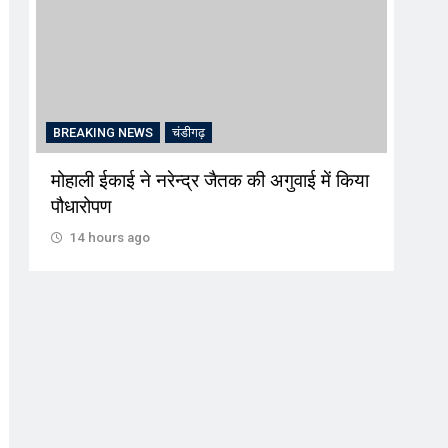
BREAKING NEWS
चंडीगढ़
BRE
मोहाली ईकाई ने नरेन्द्र जैतक की अगुवाई में किया
श्री
पौधारोपण
कथा 
14 hours ago
14