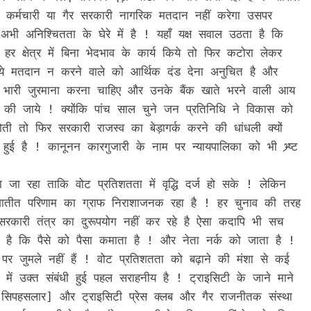
ी कर्मचारी या गैर सरकारी नागरिक मतदान नहीं करेगा उसपर
अभी अनिश्चितता के घेरे में है ! यहाँ यक्ष सवाल उठता है कि
र क्षेत्र में बिना भेदभाव के कार्य किये तो फिर कटोरा लेकर
 ये मतदान न करने वाले को आर्थिक दंड देना अनुचित है और
 भारी जुरमाना करना चाहिए और उनके बैंक खाते भरने वाली आय
BREAKING NEWS
POLITICS
 की जाये ! क्योंकि पांच साल चुने जन प्रतिनिधि ने विकास को
भाजपाई मोदी जी या राहुल नेहरू ख़ान गांधी भारत
ी तो फिर सरकारी राजस्व का बेड़ागर्क करने की धांधली क्यों
की उम्मीद का सत्ता सामर्थ्य सब भविष्य की गर्त में
हुई है ! कानूनन कारगुजारी के नाम पर न्यायपालिका को भी भ्र्ष्ट
14 hours ago
ा रहा ताकि वोट प्रतिशतता में वृद्धि दर्ज हो सके ! लेकिन
शातीत परिणाम का ग्राफ निराशाजनक रहा है ! हर चुनाव की तरह
ज सरकारी तंत्र का दुरूपयोग नहीं कर रहे है ऐसा कदापि भी सच
 है कि पैसे को पैसा कमाता है ! और नेता नर्क को जाता है !
 पर जुमले नहीं हैं ! वोट प्रतिशतता को बढ़ाने की मंशा से कई
 में उक्त संबंधी हुई पहल सराहनीय है ! ट्राइसिटी के जाने माने
सिपहसलार] और ट्राइसिटी प्रेस क्लब और गैर राजनीतक संस्था