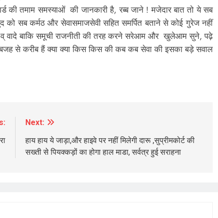
वार्ड की तमाम समस्याओं की जानकारी है, रब्ब जाने ! मजेदार बात तो ये सब
ुद को सब कर्मठ और सेवासमाजसेवी सहित समर्पित बताने से कोई गुरेज नहीं
 दावे व् वादे बाकि समूची राजनीती की तरह करने सरेआम और खुलेआम सुने, पढ़े
स बजह से करीब हैं क्या क्या किस किस की कब कब सेवा की इसका बड़े सवाल
BREAKING NEWS
POLITICS
भाजपाई मोदी जी या राहुल नेहरू ख़ान गांधी भारत
की उम्मीद का सत्ता सामर्थ्य सब भविष्य की गर्त में
16 hours ago
s:
Next:
रा
हाय हाय ये जाड़ा,और हाइवे पर नहीं मिलेगी दारू ,सुप्रीमकोर्ट की
सख्ती से पियक्कड़ों का होगा हाल माडा, सर्वत्र हुई सराहना