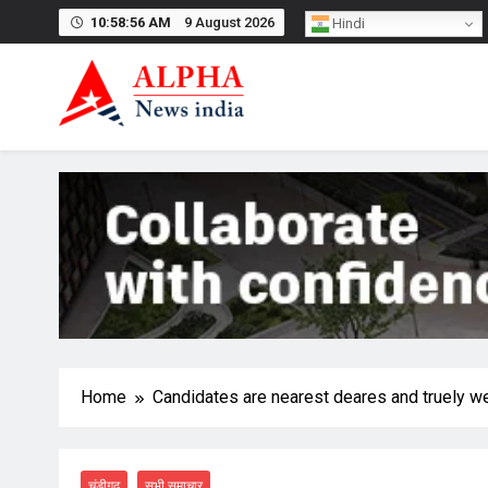
Skip
10:58:57 AM
9 August 2026
Hindi
to
content
Home
Candidates are nearest deares and truely w
चंडीगढ़
सभी समाचार