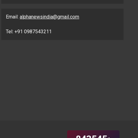
Email:
alphanewsindia@gmail.com
Tel: +91 0987543211