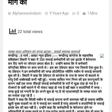
मांग की
Alphanewsindia.in
9 Years Ago
0
1 Mins
22 total views
स्वच्छ भारत अभियान को तगड़ा झटका : सफाई व्यवस्था चरमराई
चण्डीगढ़ ; 8 मार्च ; अल्फ़ा न्यूज इंडिया ;—- चण्डीगढ़ कांग्रेस के महासचिव
शशिशंकर तिवारी ने शहर में 350 सफाई कर्मचारियों को एक झटके में बेरोजगार
कर दिए जाने पर जोरदार हमला बोला है। उन्होंने बताया कि ये कर्मचारी
कॉन्ट्रैक्ट बेसिस पर काम करते थे। इस बार ठेकेदार बदल गया जिससे ऐसा हुआ है।
नए ठेकेदार ने इन कर्मचारियों की जगह ऑटोमैटिक स्वीपिंग मशीन से सफाई करवानी
शुरू की है। तिवारी ने कहा कि ठेकेदार तो कांग्रेस के राज के समय भी बदलते थे
परंतु ऐसी धक्केशाही कभी नहीं हुई। भाजपा शासित नगर निगम की इस कारगुजारी के
कारण जहाँ एक तरफ सैंकड़ों सफाई कर्मचारियों के घरों में चूल्हा ठंडा हो गया है व
रोजमर्रा के खर्चे चलाने में भी संकट खड़ा हो गया है वहीं शहर व कालोनियों में जगह –
जगह कूड़े एवं गन्दगी के ढेर लगने शुरू हो गए है जो प्रधानमंत्री के स्वच्छ भारत नारे
का मजाक उड़ा रहे हैं ।
तिवारी ने कहा कि विदेशी मशीन से सफाई कराना कभी कामयाब नहीं हो सकता क्योंकि
खुली मुख्य सडकों पर तो ये सफाई कर सकती हैं परंतु अंदरूनी व कालोनियों के सफाई
इसके बस की बात नहीं है। उन्होंने कहा कि कर्मचारियों के बेरोजगार होने पर
अधिकारियों से प्रश्न करने पर वे टाल-मटोल करने लगते हैं। भाजपा नेता भी सत्ता के