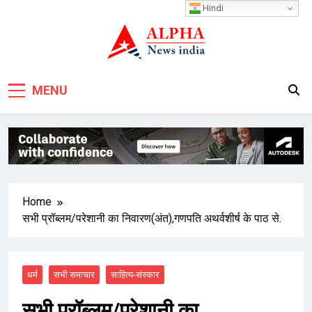
Skip
Hindi
to
content
MENU
Home
सभी प्रॉब्लम/परेशानी का निवारण(अंत),गणपति अथर्वशीर्ष के पाठ से.
धर्म
सभी समाचार
साहित्य-संस्कार
सभी प्रॉब्लम/परेशानी का