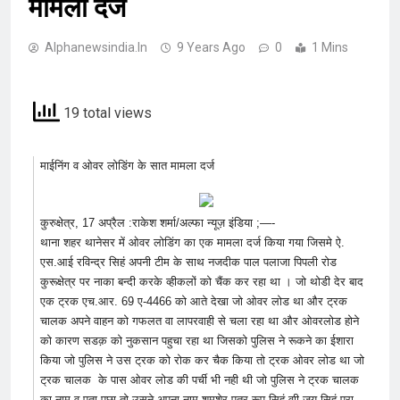
मामला दर्ज
Alphanewsindia.in
9 Years Ago
0
1 Mins
19 total views
माईनिंग व ओवर लोडिंग के सात मामला दर्ज
कुरुक्षेत्र, 17 अप्रैल :राकेश शर्मा/अल्फा न्यूज़ इंडिया ;—-
थाना शहर थानेसर में ओवर लोडिंग का एक मामला दर्ज किया गया जिसमे ऐ.
एस.आई रविन्द्र सिहं अपनी टीम के साथ नजदीक पाल पलाजा पिपली रोड
कुरूक्षेत्र पर नाका बन्दी करके व्हीकलों को चैंक कर रहा था । जो थोडी देर बाद
एक ट्रक एच.आर. 69 ए-4466 को आते देखा जो ओवर लोड था और ट्रक
चालक अपने वाहन को गफलत वा लापरवाही से चला रहा था और ओवरलोड होने
को कारण सडक़ को नुकसान पहुचा रहा था जिसको पुलिस ने रूकने का ईशारा
किया जो पुलिस ने उस ट्रक को रोक कर चैक किया तो ट्रक ओवर लोड था जो
ट्रक चालक के पास ओवर लोड की पर्ची भी नही थी जो पुलिस ने ट्रक चालक
का नाम व पता पुछा तो उसने अपना नाम शमशेर पुत्र रूप सिहं वाी जय सिहं पूरा