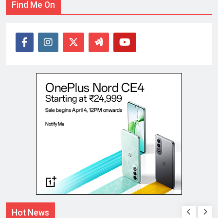
Find Me On
Hot News