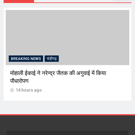
BREAKING NEWS
चंडीगढ़
श्री हरि सिमरन सेवा समिति की श्रीमद्भागवत कथा से पूर्व
कलश शोभायात्रा आज 02:00 बजे
14 hours ago