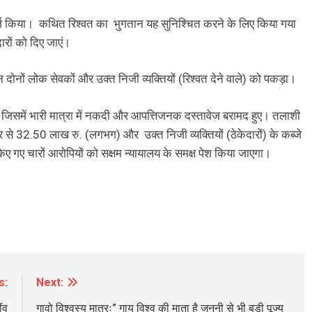
दर्ज किया। कथित रिश्वत का भुगतान यह सुनिश्चित करने के लिए किया गया
ारों को दिए जाएं।
दोनों लोक सेवकों और उक्त निजी व्यक्तियों (रिश्वत देने वाले) को पकड़ा।
BREAKING NEWS
चंडीगढ़
 गई, जिसमें भारी मात्रा में नकदी और आपत्तिजनक दस्तावेज बरामद हुए। तलाशी
सर्वदा व्यास 66 वर्षीया पीड़िता को तुरंत चाहिए A
सर से 32.50 लाख रु. (लगभग) और उक्त निजी व्यक्तियों (ठेकेदारों) के कब्जे
ब्लड डोनर्स अविलंब कैंसर हॉस्पिटल एंड रिसर्च
 गए चारों आरोपियों को सक्षम न्यायालय के समक्ष पेश किया जाएगा।
सेंटर मुल्लांपुर न्यु चंडीगढ़ पहुंचें
1 year ago
s:
Next:
ंव
गावो विश्वस्य मातरः” गाय विश्व की माता है जननी से भी बड़ी पूज्य