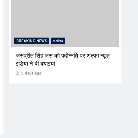
BREAKING NEWS
चंडीगढ़
CRI
जसप्रीत सिंह जस को पदोन्नति पर अल्फा न्यूज़
‘प्रव
इंडिया ने दीं बधाइयां
जरिए
लालच
3 days ago
3 