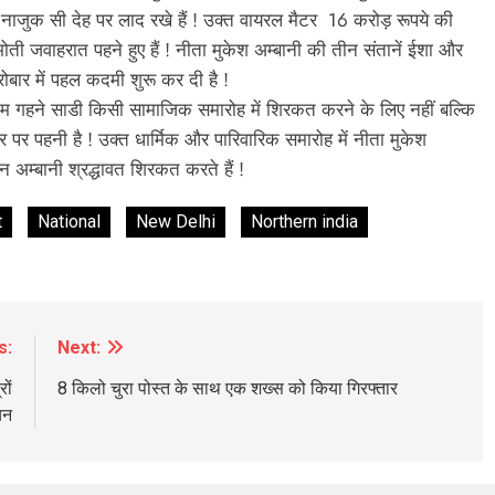
जुक सी देह पर लाद रखे हैं ! उक्त वायरल मैटर 16 करोड़ रूपये की
ी जवाहरात पहने हुए हैं ! नीता मुकेश अम्बानी की तीन संतानें ईशा और
रोबार में पहल कदमी शुरू कर दी है !
भरकम गहने साडी किसी सामाजिक समारोह में शिरकत करने के लिए नहीं बल्कि
ौर पर पहनी है ! उक्त धार्मिक और पारिवारिक समारोह में नीता मुकेश
CRIME
चंडीगढ़
अम्बानी श्रद्धावत शिरकत करते हैं !
अल्का को चोर ने समझा हल्का मोटर चुराई फिर
t
National
New Delhi
Northern india
की सेंध पब्लिक ने दबोचा किया पुलिस हवाले
3 days ago
s:
Next:
ों
8 किलो चुरा पोस्त के साथ एक शख्स को किया गिरफ्तार
यन