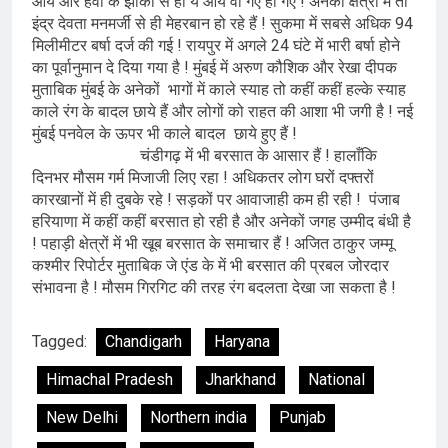
आये और हवा के झोंकों से ही ये आये वो गए हो गए ! अनेकों क्षेत्रों में तो
इंद्र देवता मनमर्जी से ही मेहरबान हो रहे हैं ! सुकमा में सबसे अधिक 94
मिलीमीटर बर्षा दर्ज की गई ! रायपुर में अगले 24 घंटे में भारी बर्षा होने
का पूर्वानुमान दे दिया गया है ! मुंबई में अरुण कौशिक और रेखा दीपक
मुताबिक मुंबई के अनेकों भागों में काले स्याह तो कहीं कहीं हल्के स्याह
काले रंग के बादल छाये हैं और लोगों को राहत की आशा भी जगी है ! नई
मुंबई पनवेल के ऊपर भी काले बादल छाये हुए हैं !
चंडीगढ़ में भी बरसात के आसार हैं ! हालाँकि
दिनभर मौसम गर्म मिजाजी लिए रहा ! अधिकतर लोग घरों दफ्तरों
कारखानों में ही दुबके रहे ! सड़कों पर आवाजाही कम ही रही ! पंजाब
हरियाणा में कहीं कहीं बरसात हो रही है और अनेकों जगह उम्मीद बंधी है
! पहाड़ी क्षेत्रों में भी खूब बरसात के समाचार हैं ! अजित ठाकुर जम्मू
कश्मीर रिपोर्टर मुताबिक जे एंड के में भी बरसात की प्रबल जोरदार
संभावना है ! मौसम गिरगिट की तरह रंग बदलता देखा जा सकता है !
Tagged:
Chandigarh
Haryana
Himachal Pradesh
Jharkhand
National
New Delhi
Northern india
Punjab