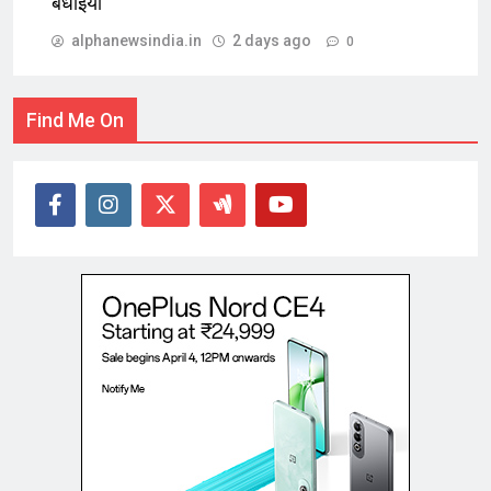
बधाइयां
alphanewsindia.in
2 days ago
0
Find Me On