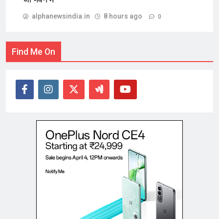
alphanewsindia.in
8 hours ago
0
Find Me On