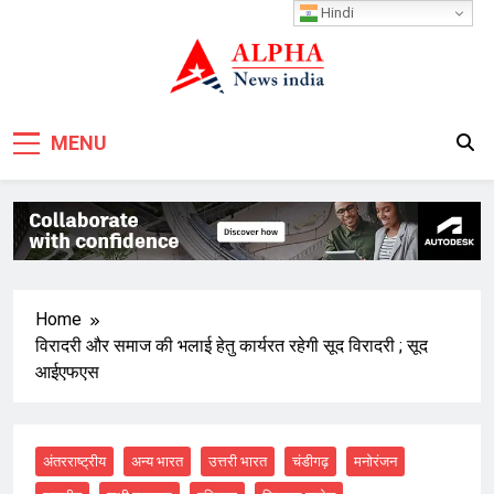
Skip
Hindi
to
content
MENU
Home
विरादरी और समाज की भलाई हेतु कार्यरत रहेगी सूद विरादरी ; सूद
आईएफएस
अंतरराष्ट्रीय
अन्य भारत
उत्तरी भारत
चंडीगढ़
मनोरंजन