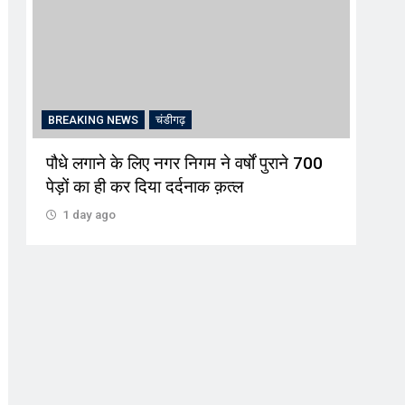
डीगढ़
BREAKING NEWS
चंडीगढ़
र निगम ने वर्षों पुराने 700
इश्क परिंदे ओटीटी फिल्म की लांचि
दर्दनाक क़त्ल
शनिवार को आर जी भवन में
1 day ago