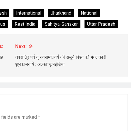
esh
International
Jharkhand
National
ous
Rest India
Sahitya-Sanskar
Uttar Pradesh
s:
Next:
ाह
नवरात्रि पर्व व् नवसम्वतवर्ष की समूचे विश्व को मंगलकारी
शुभकामनायें ; अल्फान्यूजइंडिया
 fields are marked
*