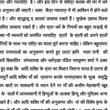
 व्रत और नवरात्रि है ! और इस दिन से पवित्र कलश की घर में धर्म
अनुरूप की जाएगी ! उक्त चैत्र नवरात्र में भी आश्विन में होने वाले
ती है ! और श्रद्धालू व् आठवां उपवास रखते हैं ! कुछेक एकाध दिवस
ामित उपवास रखते हैं ! और व्रत धर्म के नियमों का बहुत कड़ाई से
NG NEWS
चंडीगढ़
BREAKING NEWS
चं
्त नौ स्वरूपों को समर्पित नवरात्रि व्रतों के व्रती को अपने व्रतों
नियों के साथ नव रात्रि का चाला पूर्ण करना चाहिए ! लेकिन बहुतायत
्यास 66 वर्षीया पीड़िता को तुरंत चाहिए A+
पौधे लगाने के लिए नग
नर्स अविलंब कैंसर हॉस्पिटल एंड रिसर्च
पेड़ों का ही कर दिया 
 गलत परम्पराओं का अनुकरण करते हुए उल्टा हानि माता रानी की
्लांपुर न्यु चंडीगढ़ पहुंचें
1 day ago
 शिवमंदिर संस्थापक और धर्मप्रज्ञ पंडित रामकृष्ण शर्मा ने उक्त
 ago
 देते हुए कहा कि आदि शक्ति के व्रत का विधान जितना सरल है उतना ही
नवदुर्गे आदि शक्ति माँ को प्रसन्न करके नानाप्रकार के सुख समृद्धि
म बातों पर सावधानी से ध्यान देने पर माँ की असीम मेहरबानी खूब
 वालों में आस्थावानों में हिन्दुओं के अलावा हिन्दू और मुस्लिम अन्य
 रखते हैं ! और आदि शक्ति माँ की अनुकम्पा और मां की विशेष कृपा के