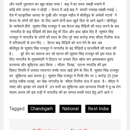
और माली नुकसान का खूब तांडव नाचा ! बाढ़ ने हर तरफ तबाही मचाने में
कोई कोर कस्र तक न छोड़ी । केरल में आई बाढ़ ने काफी भयावह तबाही मचाई ।
देश में प्राकृतिक आपदा के दुखी और नाजुक महौल में बॉलीवुड के अनेकों स्टार्स ने
केरल के लोगों की हेल्प के लिए अपने दोनों हाथ खुले दिल से आगे बढ़ाये ! बॉलीवुड
के जानेमाने हीरो सुशांत सिंह राजपूत ने अब केरल बाढ़ पीढितों की मदद करने के बाद
नागालैंड के बाढ़ पीड़ितों की हेल्प हेतु भी दिल और हाथ खोल दिए हैं सुशांत सिंह
राजपूत ने नागालैंड के लोगों की मदद के लिए पूरे सवा करोड़ रुपए सीएम् रिलीफ फंड
में दरियादली से दान दिए । केरल बाढ़ पीड़ितों को दान देने के बाद अब
बॉलीवुड के सुशांत सिंह राजपूत ने नागालैंड के बढ़ पीड़ितों व् प्रभावितों की मदद की
है। बुरे दौर का सामना कर रहे प्रान्त की सुशांत सिंह राजपूत की इस मदद के
लिए नागालैंड के मुख्यमंत्री ने ट्विटर पर उनका दिल खोल कर इस्तकबाल बुलंद
फ़रमाया और शुक्रिया अदा किया । सीएम लिखा,’ प्रान्त नगालैंड की इस
विकट स्थिति में उसका मददगार बनके साथ खड़े होने के लिए मैं, सुशांत सिंह राजपूत
का शुक्रिया अदा करता हूं। सुशांत सिंह राजपूत ने निजी तौर पर 1 करोड़ 25 [एक
करोड़ पचीस लाख] का चेक नागालैंड के सीएम रिलीफ फंड में डाला है। सीएम ने
स्पष्ट और कृतज्ञ भरे लहजे में उन सभी का शुक्रिया अदा फ़रमाया जिन्हों ने दुःख रोग
संताप अभाव की इस घड़ी में नागालैंड की हर सम्भव बनती मदद हेतु आगे आये !!
Tagged:
Chandigarh
National
Rest India