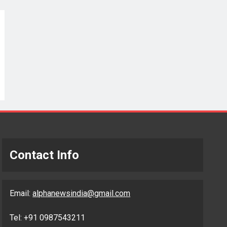
Contact Info
Email:
alphanewsindia@gmail.com
Tel: +91 0987543211