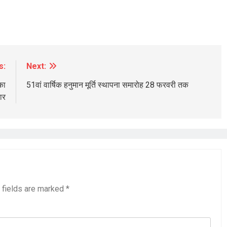
s:
Next:
BREAKING NEWS
POLITICS
का
51वां वार्षिक हनुमान मूर्ति स्थापना समारोह 28 फरवरी तक
भाजपाई मोदी जी या राहुल नेहरू ख़ान गांधी भारत
ार
की उम्मीद का सत्ता सामर्थ्य सब भविष्य की गर्त में
14 hours ago
 fields are marked
*