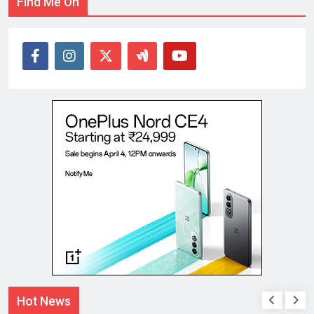
Find Me On
Hot News