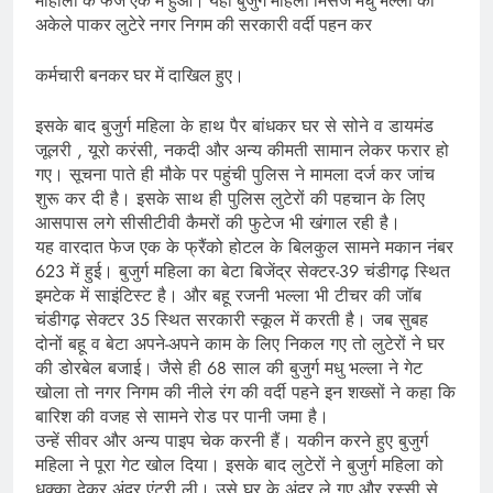
मोहाली के फेज एक में हुआ। यहां बुजुर्ग महिला मिसेज मधु भल्ला को
अकेले पाकर लुटेरे नगर निगम की सरकारी वर्दी पहन कर
कर्मचारी बनकर घर में दाखिल हुए।
इसके बाद बुजुर्ग महिला के हाथ पैर बांधकर घर से सोने व डायमंड
जूलरी , यूरो करंसी, नकदी और अन्य कीमती सामान लेकर फरार हो
गए। सूचना पाते ही मौके पर पहुंची पुलिस ने मामला दर्ज कर जांच
शुरू कर दी है। इसके साथ ही पुलिस लुटेरों की पहचान के लिए
आसपास लगे सीसीटीवी कैमरों की फुटेज भी खंगाल रही है।
यह वारदात फेज एक के फ्रैंको होटल के बिलकुल सामने मकान नंबर
623 में हुई। बुजुर्ग महिला का बेटा बिजेंद्र सेक्टर-39 चंडीगढ़ स्थित
इमटेक में साइंटिस्ट है। और बहू रजनी भल्ला भी टीचर की जॉब
चंडीगढ़ सेक्टर 35 स्थित सरकारी स्कूल में करती है। जब सुबह
दोनों बहू व बेटा अपने-अपने काम के लिए निकल गए तो लुटेरों ने घर
की डोरबेल बजाई। जैसे ही 68 साल की बुजुर्ग मधु भल्ला ने गेट
खोला तो नगर निगम की नीले रंग की वर्दी पहने इन शख्सों ने कहा कि
बारिश की वजह से सामने रोड पर पानी जमा है।
उन्हें सीवर और अन्य पाइप चेक करनी हैं। यकीन करने हुए बुजुर्ग
महिला ने पूरा गेट खोल दिया। इसके बाद लुटेरों ने बुजुर्ग महिला को
धक्का देकर अंदर एंट्री ली। उसे घर के अंदर ले गए और रस्सी से