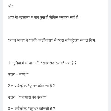
और
आज के *इंसान* में सब कुछ हैं लेकिन *सब्र* नहीं है।
*राजा भोज* ने *कवि कालीदास* से *दस सर्वश्रेष्ठ* सवाल किए..
1- दुनिया में भगवान की *सर्वश्रेष्ठ रचना* क्या है ?
उत्तर – *”मां”*
2 – सर्वश्रेष्ठ *फूल* कौन सा है ?
उत्तर – *”कपास का फूल”*
3 – सर्वश्र॓ष्ठ *सुगंध* कौनसी है ?