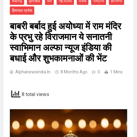
चंडीगढ़
झारखंड
धर्म
नई दिल्ली
पंजाब
राष्ट्रीय
हरियाणा
हिमाचल प्रदेश
बाबरी बर्बाद हुई अयोध्या में राम मंदिर
के प्रभु रहे विराजमान ये सनातनी
स्वाभिमान अल्फा न्यूज इंडिया की
बधाई और शुभकामनाओं की भेंट
Alphanewsindia.in
8 Months Ago
0
1 Mins
8 total views