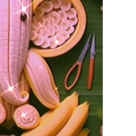
BREAKING NEWS
चंडीगढ़
BREAKING N
सर्वदा व्यास 66 वर्षीया पीड़िता को तुरंत चाहिए A+
पौधे लगाने क
ब्लड डोनर्स अविलंब कैंसर हॉस्पिटल एंड रिसर्च
पेड़ों का ही 
सेंटर मुल्लांपुर न्यु चंडीगढ़ पहुंचें
23 hours 
23 hours ago