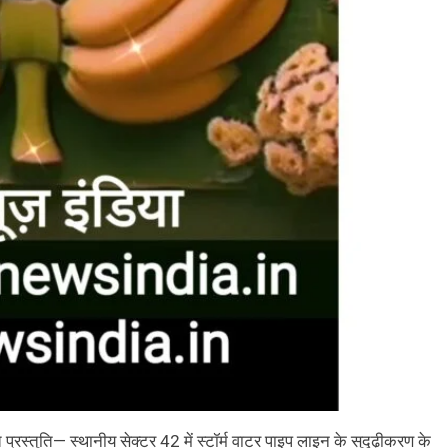
रस्तुति— स्थानीय सेक्टर 42 में स्टॉर्म वाटर पाइप लाइन के सुदृढ़ीकरण के