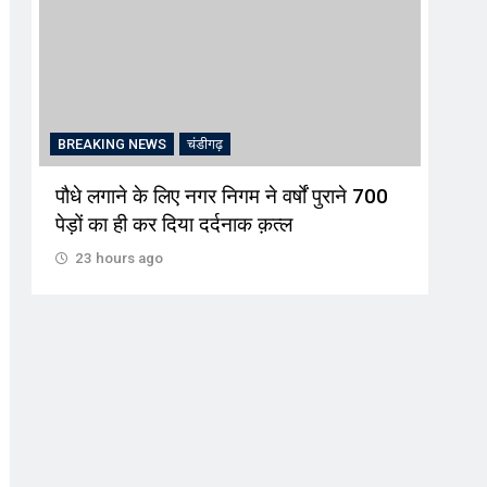
EWS
चंडीगढ़
BREAKING NEWS
चंडीगढ़
े लिए नगर निगम ने वर्षों पुराने 700
इश्क परिंदे ओटीटी फिल्म क
कर दिया दर्दनाक क़त्ल
शनिवार को आर जी भवन मे
ago
23 hours ago