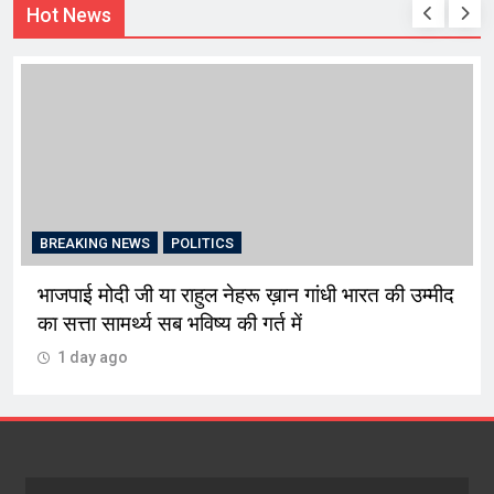
Hot News
BREAKING NEWS
चंडीगढ़
म्मीद
मोहाली ईकाई ने नरेन्द्र जैतक की अगुवाई में किया
पौधारोपण
1 day ago