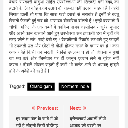
बेचारे सरकारी बाबुओं सहित उपभोक्ताओं की सिरदर्दी बनी बदबू को
हटाने के लिए कोई कदम उठाने की जहमत नहीं उठाना चाहता है ! गहरी
निगाह डाली तो पाया कि सारा फर्श दरारों से सराबोर है इन्हीं से बदबू
रिसती फैलती हुई सब को आसाध्य बीमारियॉ बांटती है ! इन्हीं बरसातों में
चौथी मंजिल के एक कमरे में काबिज नायब तहसीलदार सुरेश कुमार
और अपने काम करवाने आये हुए उपभोक्ता सब टपकती छत में चूहों की
तरह कोने में सटे खड़े देखे गए ! बेशकीमती रिकॉर्ड सम्भाले हुए फाइलें
भी टपकती छत और छीटों से गीली होकर गलने के कगार पर हैं ! कल
अगर कोई किसी का जरूरी रिकॉर्ड उपलब्ध न हो तो शिकवा बाबुओं
का मत करें और जिम्मेवार पर ही कानून एक्शन लेने से गुरेज नहीं
करना ! दीवारें सीलन सहती हैं कभी भी करंट आने से भयावह हादसे
होने के अंदेशे बने रहते हैं !
Tagged:
Chandigarh
Northern india
Previous:
Next:
Post
navigation
हर कदम मौत के साये में जी
द्रोणाचार्य अवार्डी डीपी
रही है सोहनी सिटी चंडीगढ़
आजाद की बरसी पर