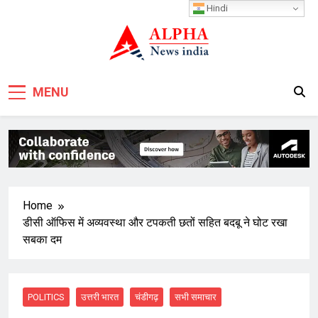
Skip
Hindi
to
content
MENU
Home
डीसी ऑफिस में अव्यवस्था और टपकती छतों सहित बदबू ने घोट रखा
सबका दम
POLITICS
उत्तरी भारत
चंडीगढ़
सभी समाचार