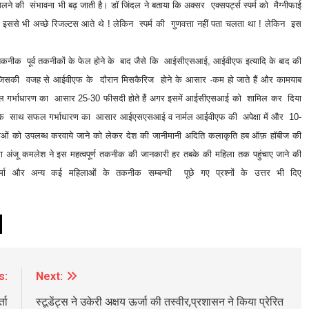
े की संभावना भी बढ़ जाती है। डॉ जिंदल ने बताया कि अक्सर एक्सपर्ट्स स्पर्म को मैग्नीफाई
े। इससे भी अच्छे रिजल्टस आते थे ! लेकिन स्पर्म की गुणवत्ता नहीं पता चलता था ! लेकिन इस
 तकनीक पूर्व तकनीकों के फेल होने के बाद जैसे कि आईसीएसआई, आईवीएफ इत्यादि के बाद की
ं, जिसकी वजह से आईवीएफ के दौरान मिसकैरिज होने के आसार ·कम हो जाते हैं और कामयाब
BREAKING NEWS
चंडीगढ़
 सफल गर्भाधारण का आसार 25-30 फीसदी होते हैं अगर इसमें आईसीएसआई को शामिल कर दिया
आई के साथ सफल गर्भाधारण का आसार आईएसएसआई व नार्मल आईवीएफ की अपेक्षा में और 10-
पौधे लगाने के लिए नगर निगम ने वर्षों पुराने 700
हिलाओं को उपलब्ध करवाये जाने को लेकर देश की जानीमानी अदिति कलाकृति हब ऑफ़ हॉबीज की
पेड़ों का ही कर दिया दर्दनाक क़त्ल
का अंजू कमलेश ने इस महत्वपूर्ण तकनीक की जानकारी हर तबके की महिला तक पहुंचाए जाने की
6 hours ago
 शर्मा और अन्य कई महिलाओं के तकनीक सम्बन्धी पूछे गए प्रश्नों के उत्तर भी दिए
s:
Next:
ता
स्टूडेंट्स ने उकेरी अक्षय ऊर्जा की तस्वीर,प्रशासन ने किया प्रेरित