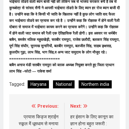
भाईचारा तोडऩे वाली ब्यान बाजी नहीं की लेकिन जब से भाजपा सरकार बनी है तब से
कुरूक्षेत्र से सांसद सैनी ने आपसी भाईचारा तोडऩे के लिए ब्यान हर रोज ब्यान बाजी दी
है। उन्होंने कहा कि वे किसी भी जाति के खिलाफ नहीं है कुछ लोग जाति वाद फैला
कर भाईचारा तोडऩे का प्रयास कर रहे है । उन्होंने कहा कि रोहतक में होने वाली रैली
दोबारा से समाज में भाईचारा कायम करने का प्रयास करेंगे। उन्होंने कहा कि रोहतक
में होने वाली जाट समाज की रैली एक ऐतिहासिक रैली होगी। इस अवसर पर धर्मबीर
बाबैन, शमशेर मलिक महुवाखेड़ी, सतबीर रामपुरा, राजेश छलौदी, बलकार सिंह रापमुरा,
पूर्ण सिंह संघौर, सुरमख सुनारियों, बलबीर रामपुरा, बलजीत सिंह, साहब ङ्क्षसह,
कुलदीप गुढ़ा, लाभ सिंह, भाग सिंह,व अन्य जाट समुदाय के लोग मौजूद रहे।
======================
बाबैन अनाज मंडी सतबीर रामपुरा को ब्लाक अध्यक्ष नियुक्त करते हुए जिला प्रधान
लाभ सिंह –फोटो — राकेश शर्मा
Tagged:
Haryana
National
Northern india
Previous:
Next:
Post
navigation
प्रयास किड्ज श्राईन
हर इंसान के लिए कानून का
स्कूल मेें धूमधाम से मनाया
ज्ञान होना बहुत जरूरी :