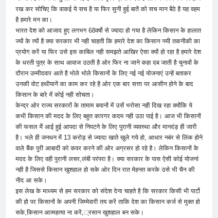
रख कर सोचिए कि वाकई ये सच है या फिर सुनी हुई बातें को सच मान बैठे है यह वहम
है हमारे मन का।
भारत देश को आजाद हुए लगभग 68वर्षो से ज्यादा हो गया है लेकिन किसान के हालात
ज्यों के त्यों है क्या सरकार भी नही चाहती कि हमारे देश का किसान नयी तकनीकी का
प्रयोग करें या फिर उसे इस काबिल नही समझते आखिर ऐसा क्यों हो रहा है हमारे देश
के धरती पुत्र के साथ आवाज उठती है ओर फिर ना जाने कहा दब जाती है चुनावों के
दौरान उम्मीदवार आते है भोले भोले किसानों के लिए नई नई योजनाएं उन्हें बताकर
उनकी वोट हथीयानें का काम कर रहे है ओर एक बार सत्ता पर आसीन होने के बाद
किसान के बारे में कोई नही सोचता।
केन्द्र ओर राज्य सरकारों के तामाम बयानों में उसें भरोसा नही दिख रहा क्योंकि ये
कभी किसान की मदद के लिए बहुत कारगर कदम नही उठा पाई है। आज भी किसानों
की फसल मेें आई हुई आपदा से निपटने के लिए पुरानी व्यवस्था और मानदंड़ ही जारी
है। भले ही जनधन में 13 करोड़ से ज्यादा खाते खुले गये हो, आधार नबंर से लिंक होने
वाले बैंक पुरी आबादी को कवर करने की ओर अग्रसर हो रहे है। लेकिन किसानों के
मदद के लिए वही पुरानी लचर,लंबी परंपरा है। क्या सरकार के पास ऐसी कोई योजनां
नही है जिससे किसान खुशहाल हो सके ओर दिन रात मेहनत करके उसे भी चैन की
नीद आ सके।
इस लेख के माध्यम से हम सरकार को संदेश देना चाहते है कि सरकार किसी भी पार्टो
की हो पर किसानों के अपनी जिम्मेवारी तय करें ताकि देश का किसान कर्ज से मुक्त हो
सके,किसान आत्महत्या ना करें,्रसान खुशहाल बन सके।