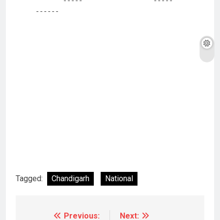
       -----                  -----                         
------ 
Tagged:
Chandigarh
National
Previous:
Next:
Post