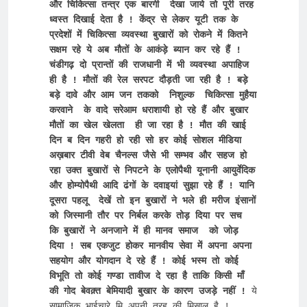
और चिकित्सा तन्त्र एक बारगी  देखा जाये तो पूरी तरह 
ध्वस्त दिखाई देता है ! केंद्र से लेकर यूटी तक के 
प्रदेशों में चिकित्सा व्यवस्था बुखारों को रोकने में कितने 
सक्षम रहे ये अब मौतों के आकंड़े ब्यान कर रहे हैं ! 
चंडीगढ़ दो प्रान्तों की राजधानी में भी व्यवस्था अपाहिज 
ही है ! मौतों की रेल सरपट दौड़ती जा रही है ! बड़े 
बड़े दावे और आम जन तकको  निशुल्क  चिकित्सा मुहैया 
करवाने  के वादे सरेआम धराशायी हो रहे हैं और बुखार 
मौतों का खेल खेलता  ही जा रहा है ! मौत की खाई 
दिन ब दिन गहरी हो रही सो हर कोई सोशल मीडिया 
अख़बार टीवी वेब चैनल्स जैसे भी सम्भव और सहज हो 
रहा उक्त बुखारों से निपटने के एलोपैथी यूनानी आयुर्वेदिक 
और होम्योपैथी आदि ढंगों के दवाइयां सुझा रहे हैं ! यानि 
दूसरा पहलू  देखें तो इन बुखारों ने भले ही मरीज इंसानों 
को जिस्मानी तौर पर निर्बल करके तोड़ दिया पर सच  
कि बुखारों ने अनजाने में ही मानव समाज  को जोड़ 
दिया ! सब एकजुट होकर मानवीय सेवा में अपना अपना 
सहयोग और योगदान दे रहे हैं ! कोई भस्म तो कोई 
विभूति तो कोई गण्डा तावीज दे रहा है ताकि किसी माँ 
की गोद बेवक़्त बेमियादी बुखार के कारण उजड़े नहीं !
 ये 
सामाजिक भाईचारे मि अपनी तरह की मिसाल है ! 