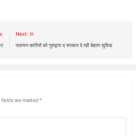
s:
Next:
BREAKING NEWS
चंडीगढ़
्ट
पलायन कारियों को गुरुद्वारा व् सरकार दे रही बेहतर सुविधा
पौधे लगाने के लिए नगर निगम ने वर्षों पुराने 700
पेड़ों का ही कर दिया दर्दनाक क़त्ल
7 hours ago
 fields are marked
*