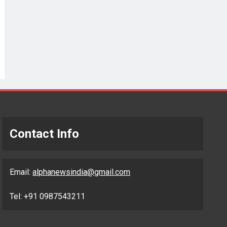
Contact Info
Email:
alphanewsindia@gmail.com
Tel: +91 0987543211