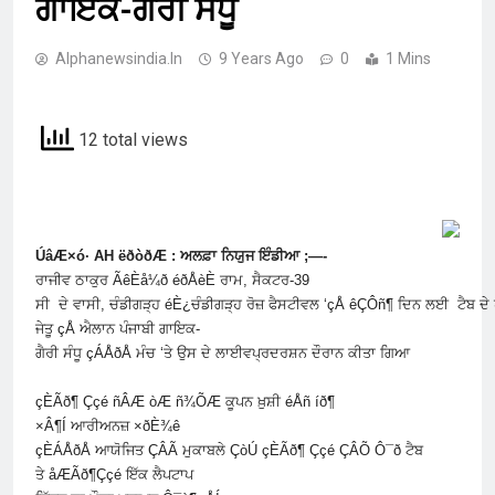
ਗਾਇਕ-ਗੈਰੀ ਸੰਧੂ
Alphanewsindia.in
9 Years Ago
0
1 Mins
12 total views
ÚâÆ×ó∙ AH ëðòðÆ : ਅਲਫ਼ਾ ਨਿਯੁਜ ਇੰਡੀਆ ;—-
ਰਾਜੀਵ ਠਾਕੁਰ ÃêÈå¼ð éðÅèÈ ਰਾਮ, ਸੈਕਟਰ-39
ਸੀ ਦੇ ਵਾਸੀ, ਚੰਡੀਗੜ੍ਹ éÈ¿ਚੰਡੀਗੜ੍ਹ ਰੋਜ਼ ਫੈਸਟੀਵਲ ‘çÅ êÇÔñ¶ ਦਿਨ ਲਈ ਟੈਬ ਦੇ
ਜੇਤੂ çÅ ਐਲਾਨ ਪੰਜਾਬੀ ਗਾਇਕ-
ਗੈਰੀ ਸੰਧੂ çÁÅðÅ ਮੰਚ ‘ਤੇ ਉਸ ਦੇ ਲਾਈਵਪ੍ਰਦਰਸ਼ਨ ਦੌਰਾਨ ਕੀਤਾ ਗਿਆ
çÈÃð¶ Ççé ñÂÆ òÆ ñ¾ÕÆ ਕੂਪਨ ਖ਼ੁਸ਼ੀ éÅñ íð¶
×Â¶Í ਆਰੀਅਨਜ਼ ×ðÈ¾ê
çÈÁÅðÅ ਆਯੋਜਿਤ ÇÂÃ ਮੁਕਾਬਲੇ ÇòÚ çÈÃð¶ Ççé ÇÂÕ Ô¯ð ਟੈਬ
ਤੇ åÆÃð¶Ççé ਇੱਕ ਲੈਪਟਾਪ