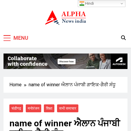
Skip
Hindi
to
content
MENU
Home
name of winner ਐਲਾਨ ਪੰਜਾਬੀ ਗਾਇਕ-ਗੈਰੀ ਸੰਧੂ
चंडीगढ़
मनोरंजन
शिक्षा
सभी समाचार
name of winner ਐਲਾਨ ਪੰਜਾਬੀ