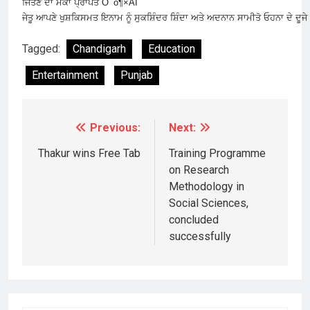
ਜਿੱਤਣ ਦਾ ਮੌਕਾ ਪ੍ਰਾਪਤ Ô¯ò¶×ÅÍ
ਜੇਤੂ ਆਪਣੇ ਖੁਸ਼ਕਿਸਮਤ ਇਨਾਮ ਨੂੰ ਸੁਕਸ਼ਿੰਦਰ ਸ਼ਿੰਦਾ ਅਤੇ ਅਦਨਾਨ ਸਾਮੀਤੋ ਓਹਨਾ ਦੇ ਦੂ
Tagged:
Chandigarh
Education
Entertainment
Punjab
Previous:
Next:
Post
navigation
Thakur wins Free Tab
Training Programme
on Research
Methodology in
Social Sciences,
concluded
successfully