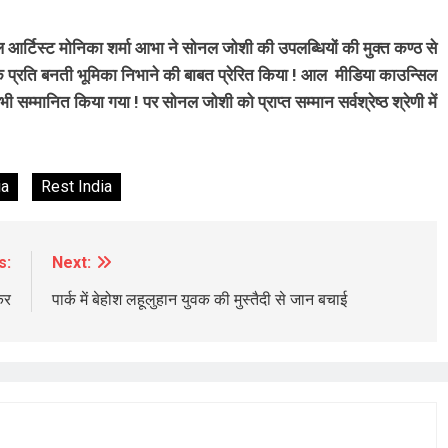
आर्टिस्ट मोनिका शर्मा आभा ने सोनल जोशी की उपलब्धियों की मुक्त कण्ठ से
े प्रति बनती भूमिका निभाने की बाबत प्रेरित किया ! आल मीडिया काउन्सिल
 सम्मानित किया गया ! पर सोनल जोशी को प्राप्त सम्मान सर्वश्रेष्ठ श्रेणी में
BREAKING NEWS
चंडीगढ़
सर्वदा व्यास 66 वर्षीया पीड़िता को तुरंत चाहिए A
ia
Rest India
ब्लड डोनर्स अविलंब कैंसर हॉस्पिटल एंड रिसर्च
सेंटर मुल्लांपुर न्यु चंडीगढ़ पहुंचें
s:
Next:
1 day ago
कर
पार्क में बेहोश लहूलुहान युवक की मुस्तैदी से जान बचाई