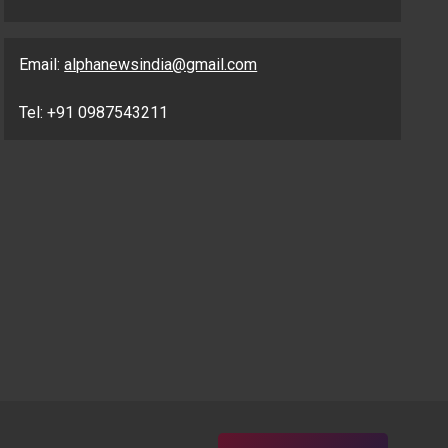
Email:
alphanewsindia@gmail.com
Tel: +91 0987543211