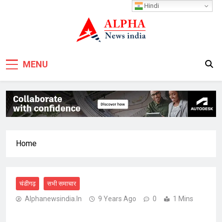
Skip
Hindi
to
content
MENU
Home
चंडीगढ़
सभी समाचार
Alphanewsindia.in
9 Years Ago
0
1 Mins