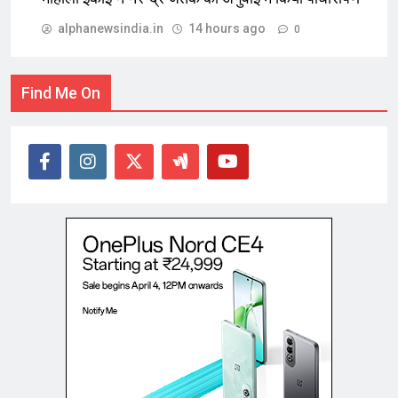
alphanewsindia.in
14 hours ago
0
Find Me On