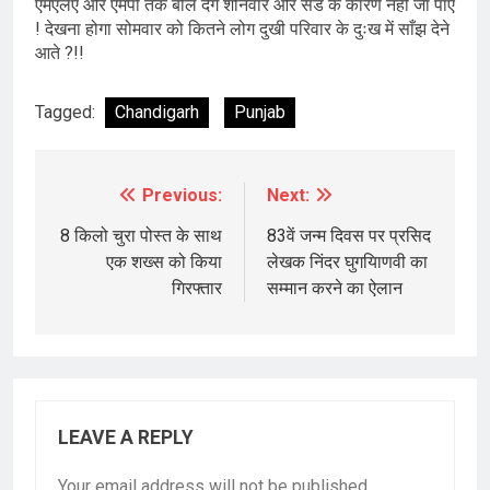
एमएलए और एमपी तक बोल देंगे शनिवार और संडे के कारण नहीं जा पाए
! देखना होगा सोमवार को कितने लोग दुखी परिवार के दुःख में साँझ देने
आते ?!!
Tagged:
Chandigarh
Punjab
Previous:
Next:
Post
navigation
8 किलो चुरा पोस्त के साथ
83वें जन्म दिवस पर प्रसिद
एक शख्स को किया
लेखक निंदर घुगयिाणवी का
गिरफ्तार
सम्मान करने का ऐलान
LEAVE A REPLY
Your email address will not be published.