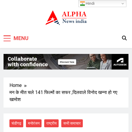
Skip
Hindi
to
content
MENU
Home
मन के मीत चले 141 फिल्मों का सफर ,दिलवाले विनोद खन्ना हो गए
खामोश
चंडीगढ़
मनोरंजन
राष्ट्रीय
सभी समाचार