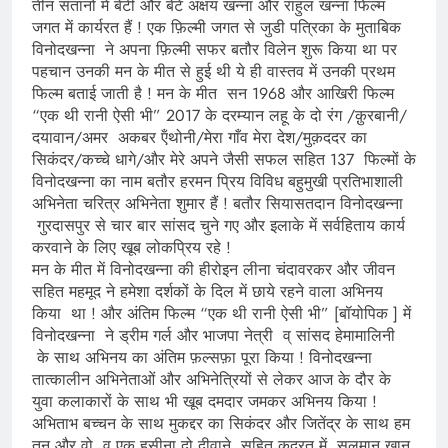
तीन संतानों में बेटी और बेटे अक्षय खन्ना और राहुल खन्ना फिल्म
जगत में कार्यरत हैं ! एक फ़िल्मी जगत से जुडी पत्रिका के मुताबिक
विनोदखन्ना ने अपना फ़िल्मी सफर बतौर विलेन शुरू किया था पर
पहचान उनकी मन के मीत से हुई थी ये ही वास्तव में उनकी प्रथम
फिल्म बताई जाती है ! मन के मीत सन 1968 और आखिरी फिल्म
“एक थी रानी ऐसी भी” 2017 के दरम्यान लहू के दो रंग /क़ुरबानी/
दयावान/अमर अकबर ऍंथोनी/मेरा गाँव मेरा देश/मुक़ददर का
सिकंदर/कच्चे धागे/और मेरे अपने जैसी सफल सहित 137 फिल्मों के
विनोदखन्ना का नाम बतौर हरमन प्रिय विविध बहुमुखी प्रतिभाशाली
अभिनेता चरित्र अभिनेता शुमार हैं ! बतौर सियासतदान विनोदखन्ना
गुरदासपुर से चार बार सांसद चुने गए और इलाके में सर्वहिताय कार्य
करवाने के लिए खूब लोकप्रिय रहे !
मन के मीत में विनोदखन्ना की हीरोइन लीना चंदावरकर और जीवन
सहित महमूद ने हमेशा दर्शकों के दिल में छाये रहने वाला अभिनय
किया था ! और अंतिम फिल्म “एक थी रानी ऐसी भी” [बॉयोपिक ] में
विनोदखन्ना ने ड्रीम गर्ल और भाजपा नेत्री व् सांसद हेमामालिनी
के साथ अभिनय का अंतिम फ़ल्सफ़ा पूरा किया ! विनोदखन्ना
तात्कालीन अभिनेताओं और अभिनेत्रियों से लेकर आज के दौर के
युवा कलाकारों के साथ भी खूब दमदार जमकर अभिनय किया !
अभिताभ बच्चन के साथ मुकद्दर का सिकंदर और जितेंद्र के साथ हम
तुन और वो व् एक हसीना दो दीवाने, सहित कुदरत में सलमान खान