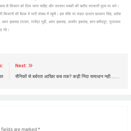
िसाब से किसान को दिया जाना चाहिए और सरकार मक्की की खरीद सरकारी मुल्य पर करे।
ी किसानों की बैठक में भारी संख्या में पहुंचें। इस मौके पर मंडल प्रधान बलकार सिंह, ब्लॉक
अमर ङ्क्षसह टाटका, राजेंद्र गुढी, अमर ङ्क्षसह, अजमेर ङ्क्षसह, ज्ञान हमीदपुर, गुरदयाल
ूद रहे।
BREAKING NEWS
चंडीगढ़
सर्वदा व्यास 66 वर्षीया पीड़िता को तुरंत चाहिए A
ब्लड डोनर्स अविलंब कैंसर हॉस्पिटल एंड रिसर्च
s:
Next:
सेंटर मुल्लांपुर न्यु चंडीगढ़ पहुंचें
ित
सैनिकों से बर्बरता आखिर कब तक? कड़ी निंदा समाधान नही………
1 day ago
 fields are marked
*