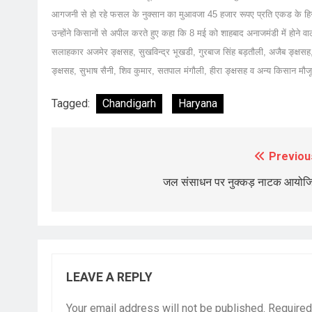
आगजनी से हो रहे फसल के नुक्सान का मुआवजा 45 हजार रूपए प्रति एकड के ह
उन्होंने किसानों से अपील करते हुए कहा कि 8 मई को शाहबाद अनाजमंडी में होने वाल
सलाहकार अजमेर ङ्क्षसह, सुखविन्द्र भूखडी, गुरबाज सिंह बड़तौली, अजैब ङ्क्षसह, 
ङ्क्षसह, सुभाष सैनी, शिव कुमार, सतपाल मंगौली, हीरा ङ्क्षसह व अन्य किसान मौज
Tagged:
Chandigarh
Haryana
Previou
Post
navigation
जल संसाधन पर नुक्कड़ नाटक आयोज
LEAVE A REPLY
Your email address will not be published.
Required