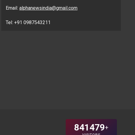
Email:
alphanewsindia@gmail.com
Tel: +91 0987543211
841479
+