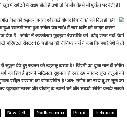
 में समेटने में सक्षम होती है तभी तो निर्जीव देह में भी फुर्कन भर देती है !
ि संगीत दिल की धड़कन बनता और कई बीमार विचारों को को दिल ही नहीं
ता हुआ रवानगी लेता हुआ संगीत जब नाभि में स्वर ध्वनि को जागृत करता
ा देता है ! संगीत में अश्लीलता फूहड़ता बेतरतीबी की कोई जगह नहीं होती
BREAKING NEWS
चंडीगढ़
शलिटी हॉस्पिटल सेक्टर 16 चंडीगढ़ की सीनियर नर्स ने कहा कि हमारे पेशे में तो
सर्वदा व्यास 66 वर्षीया पीड़िता को तुरंत चाहिए A
ब्लड डोनर्स अविलंब कैंसर हॉस्पिटल एंड रिसर्च
ं ही सुकून देते हुए थकान को उड़नछू करता है ! जिंदगी का दूजा नाम ही संगीत
सेंटर मुल्लांपुर न्यु चंडीगढ़ पहुंचें
े मर्म का शिव है इसकी जटिलता सुगमता से स्वर रूप बनकर सुप्त तंतुओं को
1 day ago
ता सुगमता सहित सरसता का संगम संगीत है !अत: संगीत का साथ दुःख सुख का
खुशहाल स्वस्थ और दीर्घायु के स्वामी बनें और सबको प्रेरित करके सबको
New Delhi
Northern india
Punjab
Religious