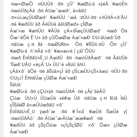
·¤æ×ØæÕ ·¤ÚUÙð ·ð¤ çÜ° ¥æØü‹â »ýéÂ ¥æòÈ¤
·¤æòÜðçÁâ ·ð¤ ÀUæ˜ææð´, â×êãU
·¤×ü¿æçÚUØæð´ ¥æñÚU ¹æâ ·¤ÚU·ð¤ ×ñÙðÁ×ð´ÅU
·¤è ¥æðÚU âð ÂêÚUè âãUØæð» çÎØæ
Áæ°»æ ¥æñÚU ¥ÂÙè çÁ×ðÎæçÚUØæð´ ·¤æð Öè
Õæ¹êÕè É´U» âð çÙÖæØæ Áæ°»æÐ ©U‹ãUæð´Ùð
·¤ãUæ ç·¤ §â ·¤æØüR¤× ·Ô¤ ¥ßÜô·¤Ù ·Ô¤ çÜ°
¥æØü‹â ·ñ´¤Ââ ×ð´ ¥æ»æ×è | çâÌ´ÕÚU
·¤æð È¤ÌðãU»É¸U ÁæðÙ ·ð¤ ·¤æòÜðÁæð´ ·¤è ÂãUÜè
’ßæ§´UÅU ×èçÅ´U» ÚU¹è »§üU ãñU
çÁâ×ð´ âÖè ·¤è âßüâ×çÌ âð çß¿æÚU-çß×àæü ·¤ÚU·ð¤
©Uç¿Ì Èñ¤âÜæ çÜØæ Áæ°»æÐ
ßãUè´
¥æØü‹â ·ð¤ çÇU»ýè ·¤æòÜðÁ ·¤è çÂý´âèÂÜ
ÇUæ. ÚU×Ù ÚUæÙè »é#æ Ùð ·¤ãUæ ç·¤ §Uâ ÌèÙ
çÎßâèØ â×æÚUæðãU ×ð´
È¤ÌðãU»É¸U ÿæð˜æ ·ð¤ ¥´Ì»üÌ ¥æÙð ßæÜè y{
·¤æòÜðÁô´ ·ð¤ ÀUæ˜æ-ÀUæ˜ææ¥æð´ ·¤è
¥æðÚU âð çßçÖóæ »çÌçßçÏØô´ ×ð´ Öæ» çÜØæ
Áæ°»æÐ