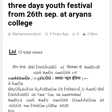
three days youth festival
from 26th sep. at aryans
college
Alphanewsindia.in
9 Years Ago
0
2 Mins
13 total views
तीन रोजा ØêÍ Èñ¤SÅUèßÜ w{ सितम्बर से ¥æØü‹Ø
»ýéÂ ¥æÈ¤ ·¤æòÜðÁ ×ð´
×æðãUæÜè ; v çâÌ¢ÕÚ : अल्फ़ा न्यूज इंडिया ;—-
Â´ÁæÕè
ØêçÙßçâüÅUè ÂçÅUØæÜæ Ùð È¤ÌðãU»É¸U ÁæðÙ ØêÍ
Èð¤SÅUèßÜ ·¤è Ÿæë´¹Üæ ·¤è àæéM¤¥æÌ
¥æØü‹â »ýéÂ ¥æÈ¤ ·¤æòÜðÁ ÚUæÁÂéÚUæ âð
·¤ÚUÙð ·¤æ Èñ¤âÜæ çÜØæ ãñUÐ
§Uâ