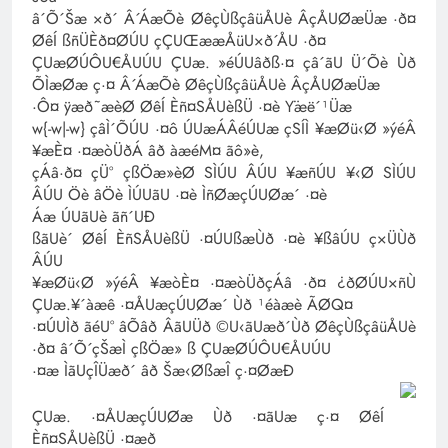
â´Õ´Šæ ×ð´ Â´ÁæÕè ØêçÙßçâüÅUè ÂçÅUØæÜæ ·ð¤
ØêÍ ßñÜÈð¤ØÚU çÇUŒææÅüU×ð´ÅU ·ð¤
ÇUæØÚÔU€ÅUÚU ÇUæ. »éÚUâðß·¤ çâ´ãU Ü´Õè Ùð
ÕÌæØæ ç·¤ Â´ÁæÕè ØêçÙßçâüÅUè ÂçÅUØæÜæ
·Ô¤ ÿæð˜æèØ ØêÍ Èñ¤SÅUèßÜ ·¤è Ÿæë´¹Üæ
w{-w|-w} çâÌ´ÕÚU ·¤ô ÚUæÁÂéÚUæ çSÍÌ ¥æØü‹Ø »ýéÂ
¥æÈ¤ ·¤æòÜðÁ âð àæéM¤ ãô»è,
çÁâ·ð¤ çÜ° çßÖæ»èØ SÌÚU ÂÚU ¥æñÚU ¥‹Ø SÌÚU
ÂÚU Öè âÖè ÌÚUãU ·¤è ÌñØæçÚUØæ´ ·¤è
Áæ ÚUãUè ãñ´UÐ
ßãUè´ ØêÍ ÈñSÅUèßÜ ·¤ÚUßæÙð ·¤è ¥ßâÚU ç×ÜÙð
ÂÚU
¥æØü‹Ø »ýéÂ ¥æòÈ¤ ·¤æòÜðçÁâ ·ð¤ ¿ðØÚU×ñÙ
ÇUæ.¥´àæê ·¤ÅUæçÚUØæ´ Ùð ¹éàæè ÃØQ¤
·¤ÚUÌð ãéU° âÕâð ÂãUÜð ©U‹ãUæð´Ùð ØêçÙßçâüÅUè
·ð¤ â´Õ´çŠæÌ çßÖæ» ß ÇUæØÚÔU€ÅUÚU
·¤æ ÌãUçÎÜæð´ âð Šæ‹ØßæÎ ç·¤ØæÐ
ÇUæ. ·¤ÅUæçÚUØæ Ùð ·¤ãUæ ç·¤ ØêÍ
Èñ¤SÅUèßÜ ·¤æð