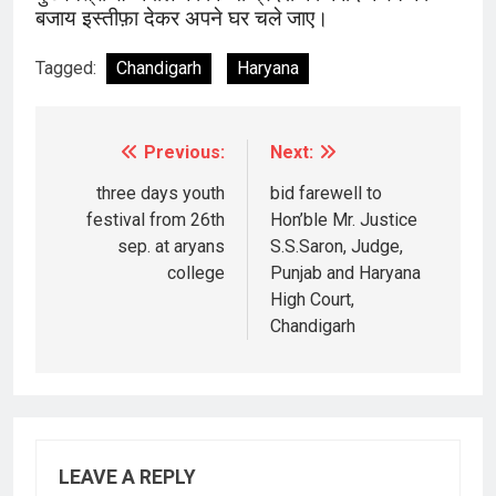
बजाय इस्तीफ़ा देकर अपने घर चले जाए।
Tagged:
Chandigarh
Haryana
Previous:
Next:
Post
navigation
three days youth
bid farewell to
festival from 26th
Hon’ble Mr. Justice
sep. at aryans
S.S.Saron, Judge,
college
Punjab and Haryana
High Court,
Chandigarh
LEAVE A REPLY