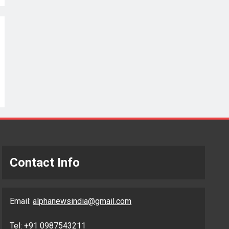
Contact Info
Email:
alphanewsindia@gmail.com
Tel: +91 0987543211