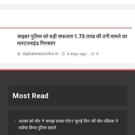
साइबर पुलिस को बड़ी सफलता 1.73 लाख की ठगी मामले का
मास्टरमाइंड गिरफ्तार
alphanewsindia.in
4 days ago
0
Most Read
अल्का को चोर ने समझा हल्का मोटर चुराई फिर की सेंध पब्लिक ने
दबोचा किया पुलिस हवाले