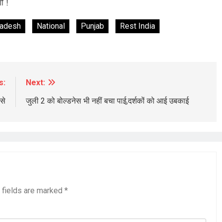
गी !
radesh
National
Punjab
Rest India
BREAKING NEWS
चंडीगढ़
s:
Next:
 चुराई फिर
जसप्रीत सिंह जस को पदोन्नति पर अल्फा न्यूज़
से
जुली 2 को बोल्डनेस भी नहीं बचा पाई,दर्शकों को आई उबकाई
स हवाले
इंडिया ने दीं बधाइयां
4 days ago
 fields are marked
*