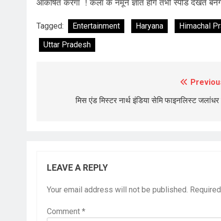
आकर्षित करेगा ! कला के नमूने ज्ञात होंगे तभी स्पीड देखते बने
Tagged:
Entertainment
Haryana
Himachal P
Uttar Pradesh
CRIME
चंडीगढ़
Previou
Post
अल्का को चोर ने समझा हल्का मोटर
navigation
मिस एंड मिस्टर नार्थ इंडिया सेमि फाइनलिस्ट जलांधर 
की सेंध पब्लिक ने दबोचा किया पुलि
4 days ago
LEAVE A REPLY
Your email address will not be published.
Required
Comment
*