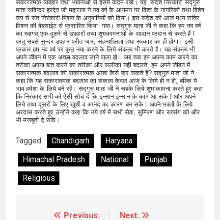
सकारात्मक व्यवहार तथा भावनाओं से इसमें कदम रखें। यह संदेश निरंकारी सद्गुरु
माता सविन्दर हरदेव जी महाराज ने नव वर्ष के आगमन पर विश्व के नागरिकों तथा विशेष
रूप से संत निरंकारी मिशन के अनुयायियों को दिया। इस संदेश को आज मध्य रात्रि
मिशन की वेबसाईट से प्रसारित किया गया। सद्गुरु माता जी ने कहा कि हम नव वर्ष
का स्वागत् एक-दूसरे से उपहारों तथा शुभकामनाओं के आदान प्रदान से करते हैं !
परंतु सबसे सुन्दर उपहार प्रीत-प्यार, सहनशीलता तथा सत्कार का ही होगा। इसी
प्रकार हम नव वर्ष पर कुछ नया करने के लिये संकल्प भी करते हैं। यह संकल्प भी
अपने जीवन में एक अच्छा बदलाव लाने वाला हो। जब तक हम अपना काम करने का
तरीका,अपना बात करने का तरीका और सलीका नहीं बदलते, हम अपने जीवन में
सकारात्मक बदलाव की सकारात्मक आशा कैसे कर सकते हैं? सद्गुरु माता जी ने
कहा कि यह सकारातमक बदलाव का संकल्प केवल आज के लिये ही न हो, बल्कि ये
भाव हमेशा के लिये बने रहें। सद्गुरु माता जी ने सबके लिये शुभाकामना करते हुए कहा
कि निरंकार सभी को ऐसी सोच दें कि इन्सान-इन्सान के काम आ सके ! और अपने
लिये तथा दूसरों के लिए खुशी व आनंद का कारण बन सके। अपने भक्तों के लिये
अरदास करते हुए उन्होंने कहा कि नये वर्ष में सभी सेवा, सुमिरण और सत्संग को और
भी मजबूती दे सकें।
Tagged:
Chandigarh
Haryana
Himachal Pradesh
National
Punjab
Religious
Previous:
Next:
Post