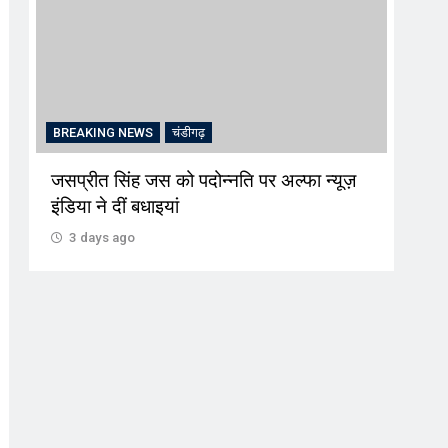
BREAKING NEWS
चंडीगढ़
CRI
जसप्रीत सिंह जस को पदोन्नति पर अल्फा न्यूज़
‘प्रव
इंडिया ने दीं बधाइयां
जरिए
लालच
3 days ago
3 