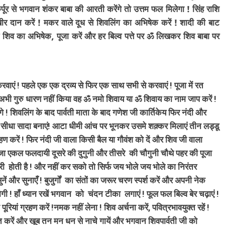
पूर से भगवान शंकर बाबा की आरती करेंगे तो उत्तम फल मिलेगा ! सिंह राशि
ीर दान करें ! मकर वाले दूध से शिवलिंग का अभिषेक करें ! शादी की बाट
ं से शिव का अभिषेक, पूजा करें और हर बिल्व पत्ते पर ॐ लिखकर शिव बाबा पर
CRIME
चंडीगढ़
एं ! पहले एक एक द्रव्य से फिर एक साथ सभी से करवाएं ! पूजा में रत
अल्का को चोर ने समझा हल्का मोटर चुराई फिर
 ने अभी गुरु धारण नहीं किया वह ॐ नमो शिवाय या ॐ शिवाय का नाम जाप करें !
की सेंध पब्लिक ने दबोचा किया पुलिस हवाले
 ! शिवलिंग के बाद पार्वती माता के बाद गणेश जी कार्तिकेय फिर नंदी और
3 days ago
 सीधा सादा बनाएं! आटा धीमी आंच पर भूनकर उसमे शक़्कर मिलाएं तीन लड्डू
ण करें ! फिर नंदी जी वाला किसी बैल या गौवंश को दें और शिव जी वाला
ी पूजा एकल फलदायी दूसरे की दुगुनी और तीसरे की चौगुनी चौथे पहर की पूजा
ी होती है ! और नहीं कर सको तो सिर्फ जय भोले जय भोले का निरंतर
ं और सुनाएँ ! बुजुर्गों का संतों का जरूर चरण स्पर्श करें और अपनी नेक
ोगी ! हाँ ध्यान रखें भगवान को चंदन टीका लगाएं ! फूल फल बिल्व बेर चढ़ाएं !
यां ग्रहण करें !नमक नहीं लेना ! शिव अर्चना करें, पवित्रभावयुक्त रहें !
 करें और खूब तन मन धन से नाचे गायें और भगवान शिवपार्वती जी को