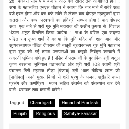
28 फरवरी सांय पांच बजे से आठ बजे रात्रि तक आयोजित होगी !
सभा के महासचिव एनएस चौहान ने बताया कि चार मार्च में सवेरे आठ
बजे हवन होगा और दस बजे सवेरे से लेकर बाद दोपहर महापुरुषों द्वारा
सतसंग और कथा प्रवचनों का इतिश्री सम्प्पन होगा ! बाद दोपहर
सवा एक बजे से श्री गुरु मुनि महाराज की असीम कृपया से विशाल
भंडारा अटूट वितरित किया जायेगा ! सभा के वरिष्ठ एक सदस्य
पंडित राम कृष्ण शर्मा ने बताया कि मुनि मंदिर की शान आन और
सुव्यवस्थापक पंडित दीपराम जी बखूबी ब्रह्मस्वरूप गुरु मुनि महाराज
द्वारा शुरू की गईं तमाम परम्पराओं का बखूबी निर्वहन करवाने में
अग्रणी भूमिका बांधे हुए हैं ! पंडित दीपराम जी के मुताबिक श्री अतुल
कृष्ण बरसाना जुगियाल पठानकोट और श्री श्री 108 स्वामी श्री
पंचानन गिरी महराज तीड़ा [पंजाब] श्री भक्त गोविन्द लाल जी
[पानीपत] अपने मुखर बिन्दों से श्री प्रभु के भजन, श्रीहरि कथा
प्रसंग और कर्णप्रिय भजन सहित अंतर्मन को अंतर्ध्यान कर देने
वाले धरमवत शब्द बखानी करेंगे !
Tagged:
Chandigarh
Himachal Pradesh
Punjab
Religious
Sahitya-Sanskar