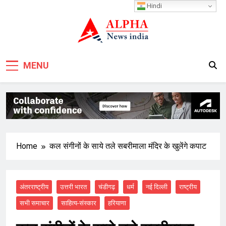
Skip
Hindi
to
content
MENU
Home
कल संगीनों के साये तले सबरीमाला मंदिर के खुलेंगे कपाट
अंतरराष्ट्रीय
उत्तरी भारत
चंडीगढ़
धर्म
नई दिल्ली
राष्ट्रीय
सभी समाचार
साहित्य-संस्कार
हरियाणा