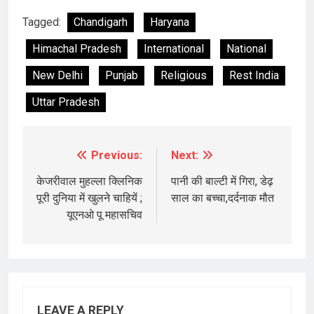
Tagged:
Chandigarh
Haryana
Himachal Pradesh
International
National
New Delhi
Punjab
Religious
Rest India
Uttar Pradesh
Previous:
Next:
Post
navigation
केजरीवाल मुहल्ला क्लिनिक
पानी की बाल्टी में गिरा, डेढ़
पूरी दुनिया में खुलने चाहियें ;
साल का बच्चा,दर्दनाक मौत
यूएनओ पू महासचिव
LEAVE A REPLY