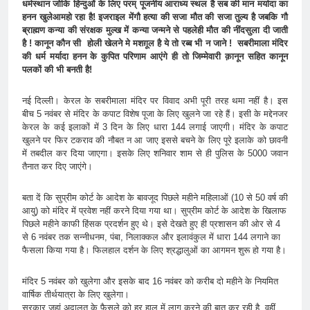
धर्मस्थान जोकि हिन्दुओं के लिए परम् पूजनीय आराध्य स्थल है सब की मान मर्यादा का
हनन खुलेआमहो रहा है! इजराइल मेंगौ हत्या की सजा मौत की सजा तुल्य है जबकि गौ
ब्राह्मण कन्या की संरक्षक मुल्ख में कन्या जन्मने से पहलेही मौत की नींदसुला दी जाती
है ! कानून कौन सी होली खेलने मे मशग़ूल है ये तो रब्ब भी न जाने ! सबरीमाला मंदिर
की धर्म मर्यादा हनन के कुपित परिणाम आएंगे ही तो जिम्मेवारी क़ानून सहित कानून
पलकों की भी बनती है!
नई दिल्ली। केरल के सबरीमाला मंदिर पर विवाद अभी पूरी तरह थमा नहीं है। इस
बीच 5 नवंबर से मंदिर के कपाट विशेष पूजा के लिए खुलने जा रहे हैं। इसी के मद्देनजर
केरल के कई इलाकों में 3 दिन के लिए धारा 144 लगाई जाएगी। मंदिर के कपाट
खुलने पर फिर टकराव की नौबत न आ जाए इससे बचने के लिए पूरे इलाके को छावनी
में तबदील कर दिया जाएगा। इसके लिए शनिवार शाम से ही पुलिस के 5000 जवान
तैनात कर दिए जाएंगे।
बता दें कि सुप्रीम कोर्ट के आदेश के बावजूद पिछले महीने महिलाओं (10 से 50 वर्ष की
आयु) को मंदिर में प्रवेश नहीं करने दिया गया था। सुप्रीम कोर्ट के आदेश के खिलाफ
पिछले महीने काफी हिंसक प्रदर्शन हुए थे। इसे देखते हुए ही प्रशासन की ओर से 4
से 6 नवंबर तक सन्नीधनम, पंबा, निलाक्कल और इलावंकुल में धारा 144 लगाने का
फैसला किया गया है। फिलहाल दर्शन के लिए श्रद्धालुओं का आगमन शुरू हो गया है।
मंदिर 5 नवंबर को खुलेगा और इसके बाद 16 नवंबर को करीब दो महीने के नियमित
वार्षिक तीर्थयात्रा के लिए खुलेगा।
सरकार जहां अदालत के फैसले को हर हाल में लागू करने की बात कर रही है, वहीं