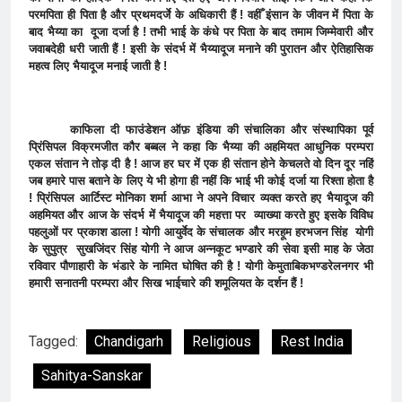
परमपिता ही पिता है और प्रथमदर्जे के अधिकारी हैं ! वहीँ इंसान के जीवन में पिता के
बाद भैय्या का दूजा दर्जा है ! तभी भाई के कंधे पर पिता के बाद तमाम जिम्मेवारी और
जवाबदेही धरी जाती हैं ! इसी के संदर्भ में भैय्यादूज मनाने की पुरातन और ऐतिहासिक
महत्व लिए भैयादूज मनाई जाती है !
काफिला दी फाउंडेशन ऑफ़ इंडिया की संचालिका और संस्थापिका पूर्व
प्रिंसिपल विक्रमजीत कौर बब्बल ने कहा कि भैय्या की अहमियत आधुनिक परम्परा
एकल संतान ने तोड़ दी है ! आज हर घर में एक ही संतान होने केचलते वो दिन दूर नहिं
जब हमारे पास बताने के लिए ये भी होगा ही नहीं कि भाई भी कोई दर्जा या रिश्ता होता है
! प्रिंसिपल आर्टिस्ट मोनिका शर्मा आभा ने अपने विचार व्यक्त करते हए भैयादूज की
अहमियत और आज के संदर्भ में भैयादूज की महत्ता पर व्याख्या करते हुए इसके विविध
पहलुओं पर प्रकाश डाला ! योगी आयुर्वेद के संचालक और मरहूम हरभजन सिंह योगी
के सुपुत्र सुखजिंदर सिंह योगी ने आज अन्नकूट भण्डारे की सेवा इसी माह के जेठा
रविवार पौणाहारी के भंडारे के नामित घोषित की है ! योगी केमुताबिकभण्डरेलनगर भी
हमारी सनातनी परम्परा और सिख भाईचारे की शमूलियत के दर्शन हैं !
Tagged:
Chandigarh
Religious
Rest India
Sahitya-Sanskar