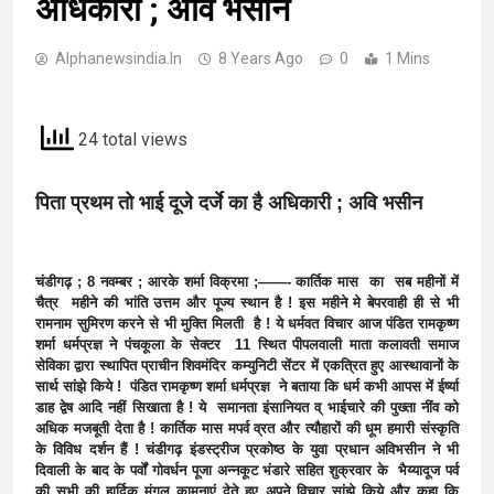
अधिकारी ; अवि भसीन
Alphanewsindia.in
8 Years Ago
0
1 Mins
24 total views
पिता प्रथम तो भाई दूजे दर्जे का है अधिकारी ; अवि भसीन
चंडीगढ़ ; 8 नवम्बर ; आरके शर्मा विक्रमा ;——- कार्तिक मास का सब महीनों में
चैत्र महीने की भांति उत्तम और पूज्य स्थान है ! इस महीने मे बेपरवाही ही से भी
रामनाम सुमिरण करने से भी मुक्ति मिलती है ! ये धर्मवत विचार आज पंडित रामकृष्ण
शर्मा धर्मप्रज्ञ ने पंचकूला के सेक्टर 11 स्थित पीपलवाली माता कलावती समाज
सेविका द्वारा स्थापित प्राचीन शिवमंदिर कम्युनिटी सेंटर में एकत्रित हुए आस्थावानों के
सार्थ सांझे किये ! पंडित रामकृष्ण शर्मा धर्मप्रज्ञ ने बताया कि धर्म कभी आपस में ईर्ष्या
डाह द्वेष आदि नहीं सिखाता है ! ये समानता इंसानियत व् भाईचारे की पुख्ता नींव को
अधिक मजबूती देता है ! कार्तिक मास मपर्व व्रत और त्यौहारों की धूम हमारी संस्कृति
के विविध दर्शन हैं ! चंडीगढ़ इंडस्ट्रीज प्रकोष्ठ के युवा प्रधान अविभसीन ने भी
दिवाली के बाद के पर्वों गोवर्धन पूजा अन्नकूट भंडारे सहित शुक्रवार के भैय्यादूज पर्व
की सभी की हार्दिक मंगल कामनाएं देते हए अपने विचार सांझे किये और कहा कि